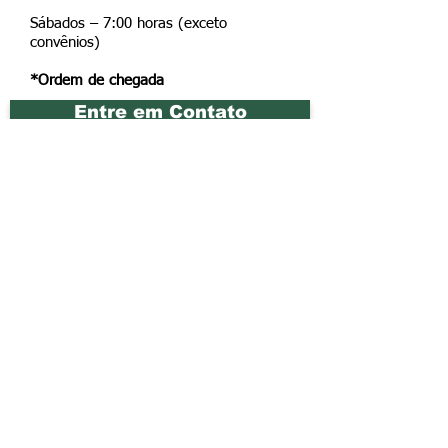
Sábados – 7:00 horas (exceto
convênios)
*Ordem de chegada
Entre em Contato
Horário de Funcionamento: Segunda
a Sexta das 07:00 às 19:00hs - Sábados
das 07:00 às 17:00hs
Rua Costa Rica, 87 - Penha - Rio de
Janeiro - RJ
Tel:
021-2560-7645
/
2560-7021
Medicina do trabalho
Feriados das 07:00 ás 17:00hs -