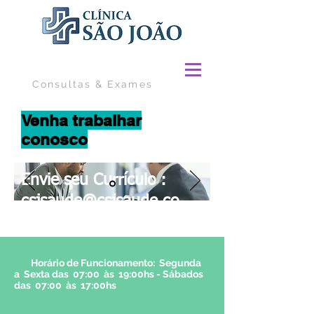
Consultas & Exames
Venha trabalhar
conosco
Envie seu Currículo :
csjsaude@csjsaude.co
m.br
Horário de Funcionamento: Segunda
a Sexta das 07:00 às 19:00hs - Sábados
das 07:00 às 17:00hs